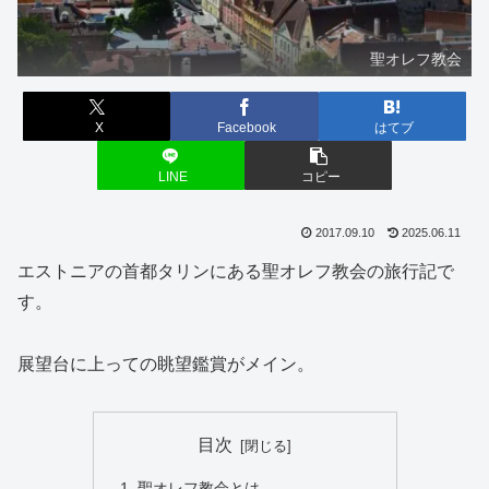
聖オレフ教会
X
Facebook
はてブ
LINE
コピー
2017.09.10
2025.06.11
エストニアの首都タリンにある聖オレフ教会の旅行記で
す。
展望台に上っての眺望鑑賞がメイン。
目次
聖オレフ教会とは