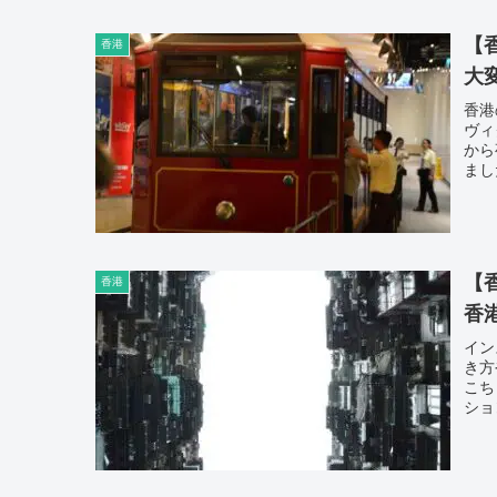
【
香港
大
香港
ヴィ
から
まし
【
香港
香
イン
き方
こち
ショ