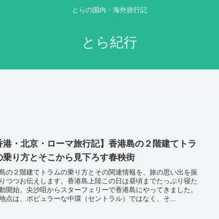
とらの国内・海外旅行記
とら紀行
香港・北京・ローマ旅行記】香港島の２階建てトラ
の乗り方とそこから見下ろす春秧街
島の２階建てトラムの乗り方とその関連情報を、旅の思い出を振
りつつお伝えします。香港島上陸この日は昼頃までたっぷり寝た
動開始。尖沙咀からスターフェリーで香港島にやってきました。
地点は、ポピュラーな中環（セントラル）ではなく、そ...