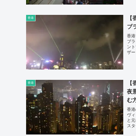
【
香港
ブ
香港
ブラ
ント
ザー
【
香港
夜
む
香港
ヴィ
と元
スタ