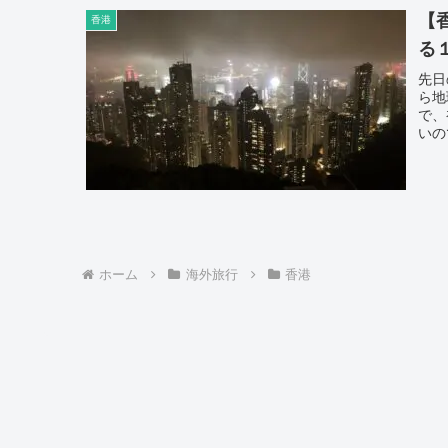
【
香港
る
先日
ら地
で、
いの
ホーム
海外旅行
香港