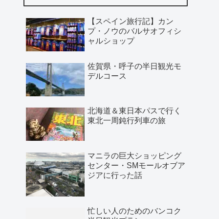
【スペイン旅行記】カン
プ・ノウのバルサオフィシ
ャルショップ
佐賀県・呼子の半日観光モ
デルコース
北海道＆東日本パスで行く
東北一周鈍行列車の旅
マニラの巨大ショッピング
センター・SMモールオブア
ジアに行った話
忙しい人のためのバンコク