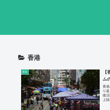
香港
【
香港
ム
香港
り返
後活
上陸