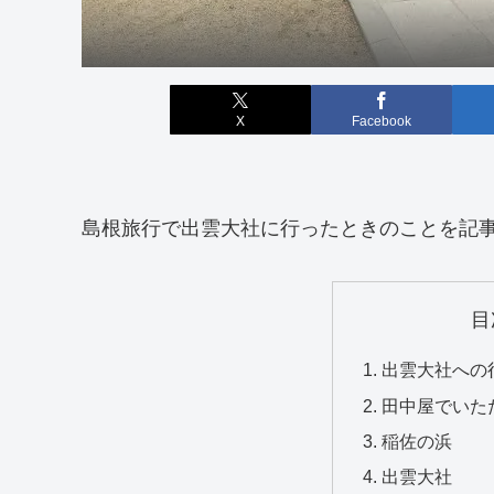
X
Facebook
島根旅行で出雲大社に行ったときのことを記
目
出雲大社への
田中屋でいた
稲佐の浜
出雲大社