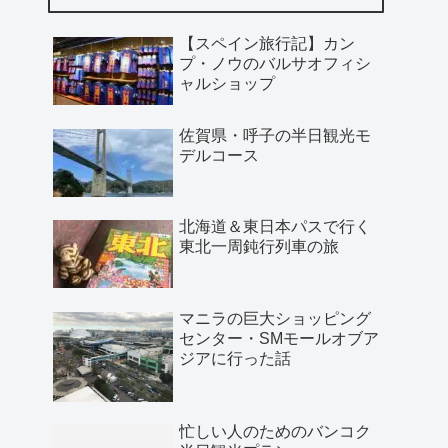
【スペイン旅行記】カン
プ・ノウのバルサオフィシ
ャルショップ
佐賀県・呼子の半日観光モ
デルコース
北海道＆東日本パスで行く
東北一周鈍行列車の旅
マニラの巨大ショッピング
センター・SMモールオブア
ジアに行った話
忙しい人のためのバンコク