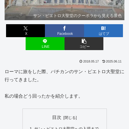
サン・ピエトロ大聖堂のクーポラから見える景色
X
Facebook
はてブ
LINE
コピー
2018.05.17
2025.06.11
ローマに旅をした際、バチカンのサン・ピエトロ大聖堂に
行ってきました。
私の場合どう回ったかを紹介します。
目次
サン・ピエトロ大聖堂への入場まで