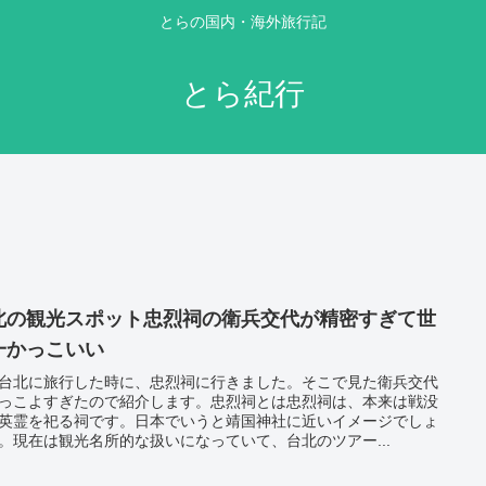
とらの国内・海外旅行記
とら紀行
北の観光スポット忠烈祠の衛兵交代が精密すぎて世
一かっこいい
台北に旅行した時に、忠烈祠に行きました。そこで見た衛兵交代
っこよすぎたので紹介します。忠烈祠とは忠烈祠は、本来は戦没
英霊を祀る祠です。日本でいうと靖国神社に近いイメージでしょ
。現在は観光名所的な扱いになっていて、台北のツアー...