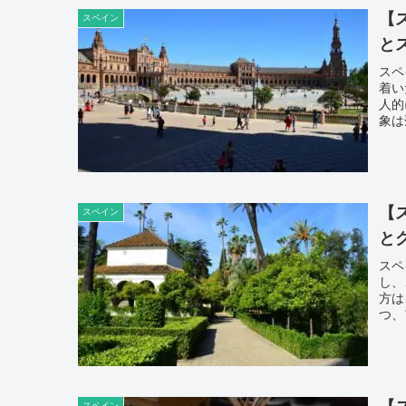
【
スペイン
と
スペ
着い
人的
象は
【
スペイン
と
スペ
し、
方は
つ、
スペイン