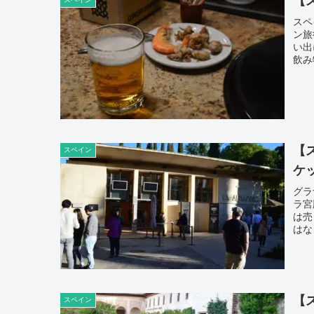
【
スペ
ン旅
い出
飲み
【
スペイン
ケ
グラ
ラ宮
は売
はな
【
スペイン