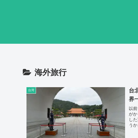
海外旅行
台
台湾
界
以前
がか
した
うか