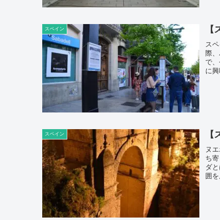
【
スペイン
スペ
際、
で、
に興
【
スペイン
ヌエ
ち寄
ダと
囲を