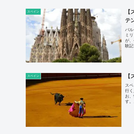
【
スペイン
テ
バル
ミリ
が、
験記
【
スペイン
スペ
行く
お、
す。