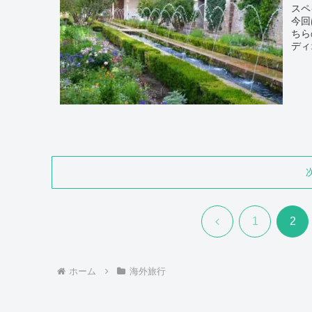
スペ
今回
ちら
ディ
前
1
2
へ
ホーム
海外旅行